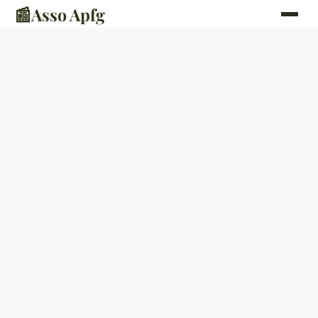
📰
Asso Apfg