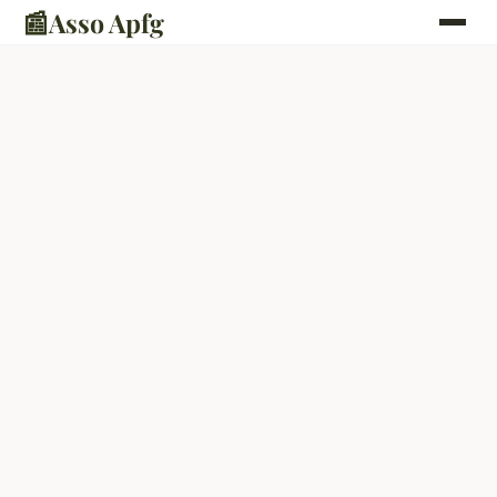
📰
Asso Apfg