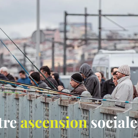
otre
ascension
sociale