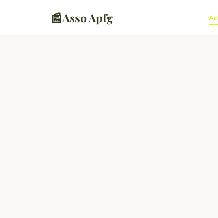
📰
Asso Apfg
Ac