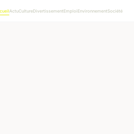
cueil
Actu
Culture
Divertissement
Emploi
Environnement
Société