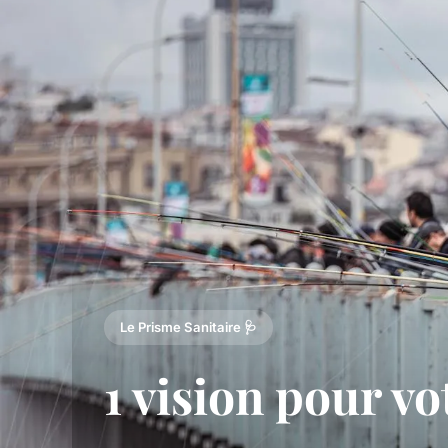
Le Prisme Sanitaire 🩺
1 vision pour v