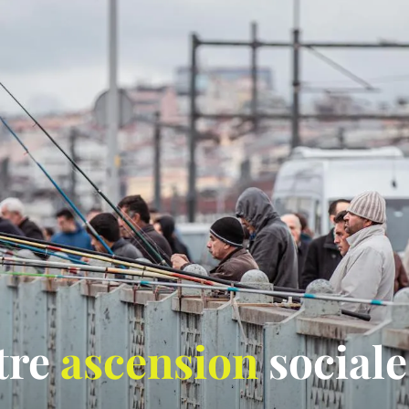
otre
ascension
sociale