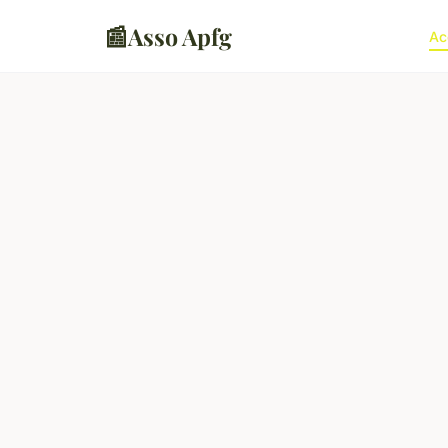
📰
Asso Apfg
Ac