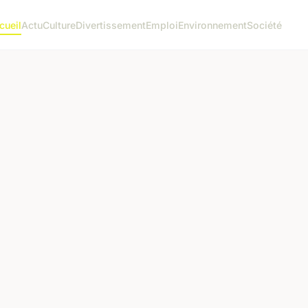
cueil
Actu
Culture
Divertissement
Emploi
Environnement
Société