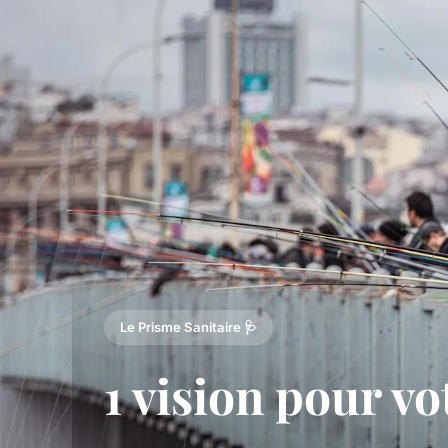
Le Prisme Sanitaire 🩺
1 vision pour v