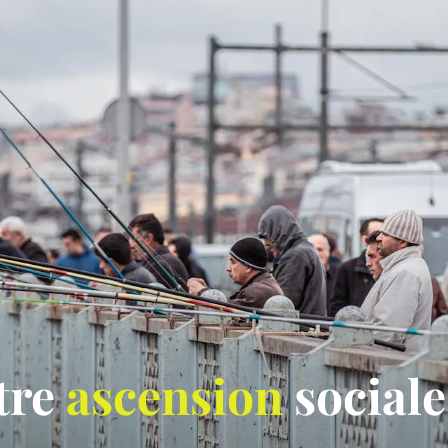
otre
ascension
sociale