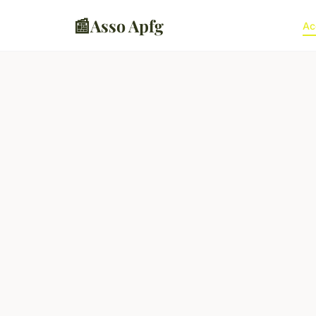
📰
Asso Apfg
Ac