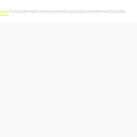
cueil
Actu
Culture
Divertissement
Emploi
Environnement
Société