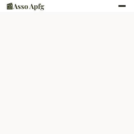
📰
Asso Apfg