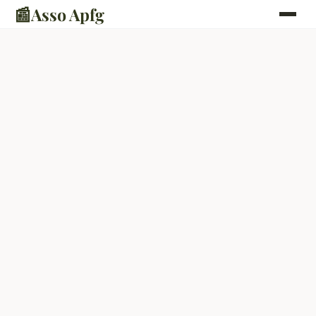
📰
Asso Apfg