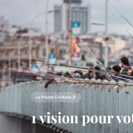
Le Prisme Sanitaire 🩺
1 vision pour v