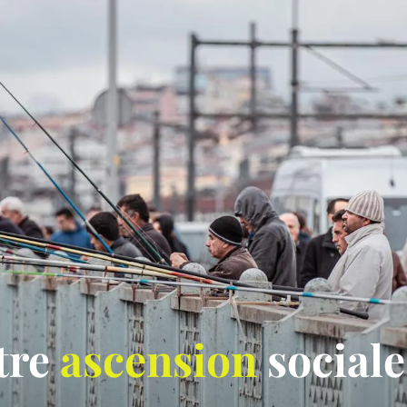
otre
ascension
sociale