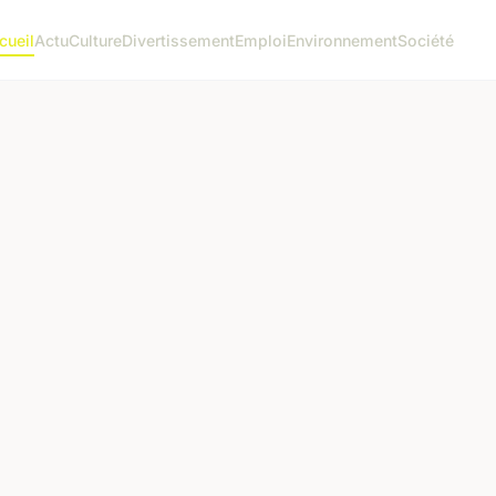
cueil
Actu
Culture
Divertissement
Emploi
Environnement
Société