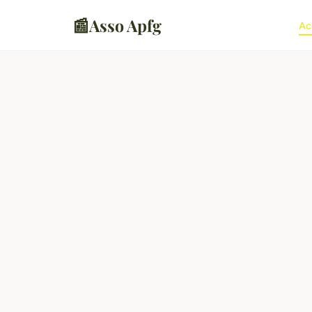
📰
Asso Apfg
Ac