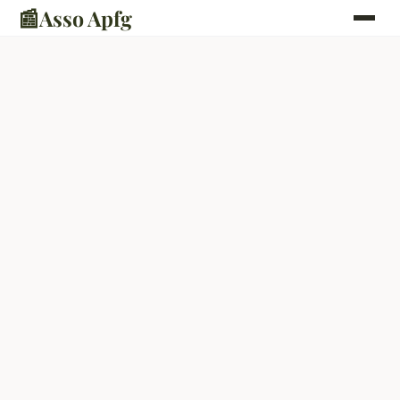
📰
Asso Apfg