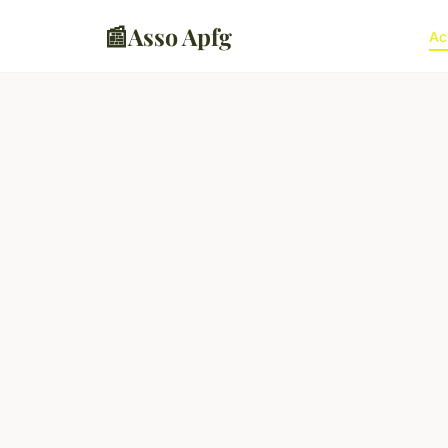
📰
Asso Apfg
Ac