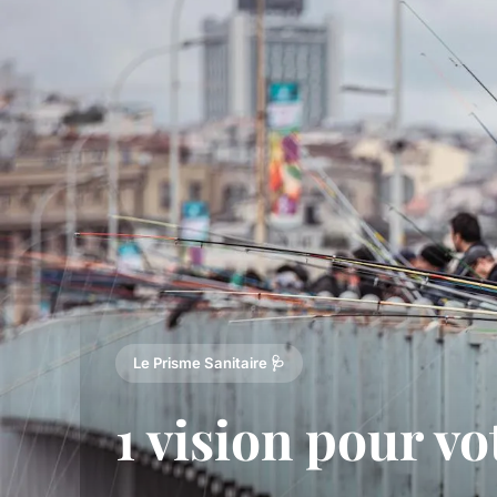
Le Prisme Sanitaire 🩺
1 vision pour v