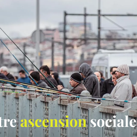
otre
ascension
sociale