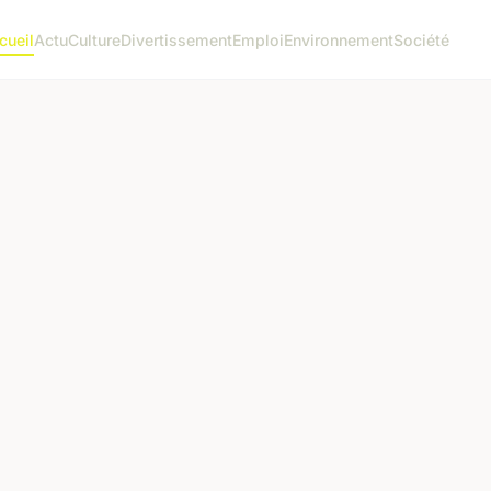
cueil
Actu
Culture
Divertissement
Emploi
Environnement
Société