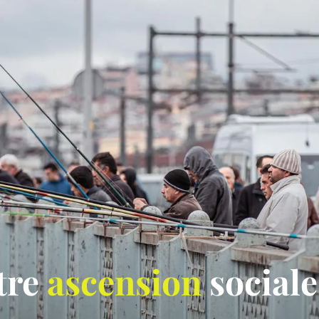
otre
ascension
sociale