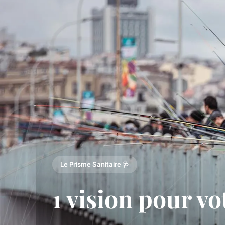
Le Prisme Sanitaire 🩺
1 vision pour v