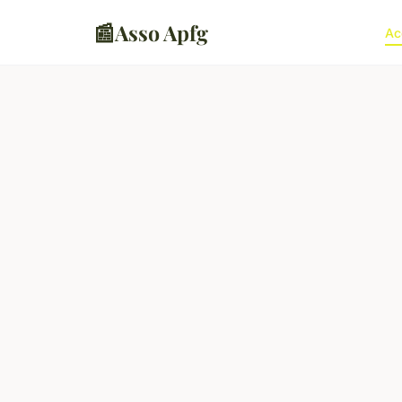
📰
Asso Apfg
Ac