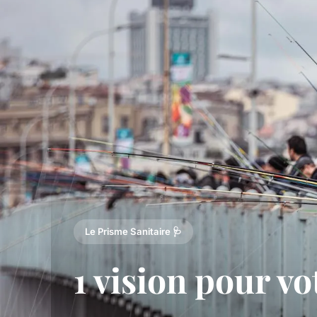
Le Prisme Sanitaire 🩺
1 vision pour v