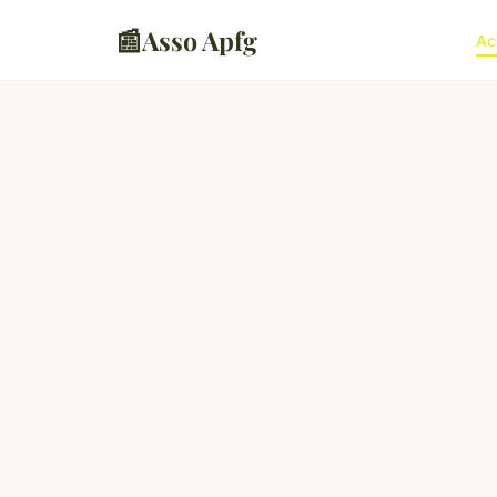
📰
Asso Apfg
Ac