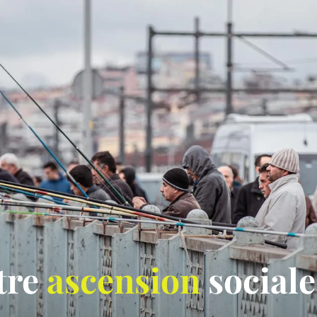
otre
ascension
sociale