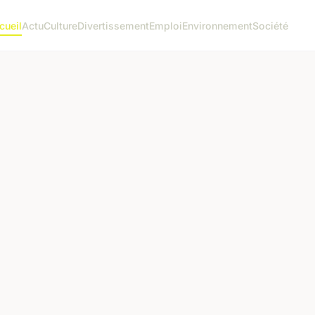
cueil
Actu
Culture
Divertissement
Emploi
Environnement
Société