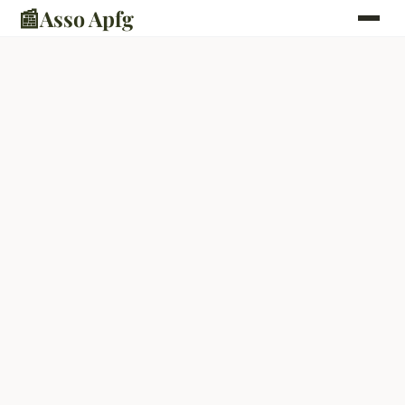
📰
Asso Apfg