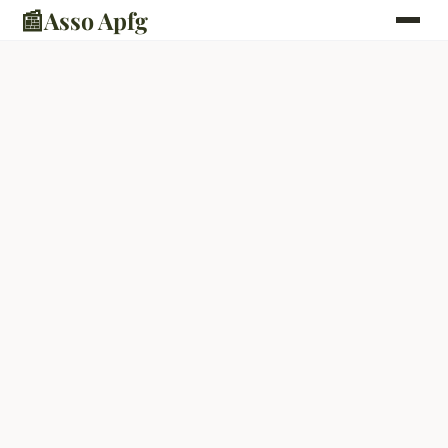
📰
Asso Apfg