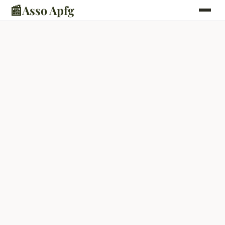
📰
Asso Apfg