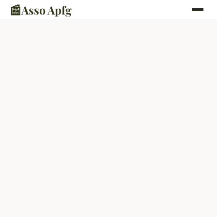
📰
Asso Apfg