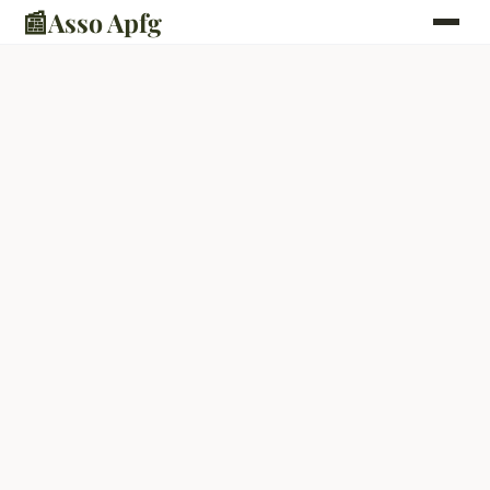
📰
Asso Apfg