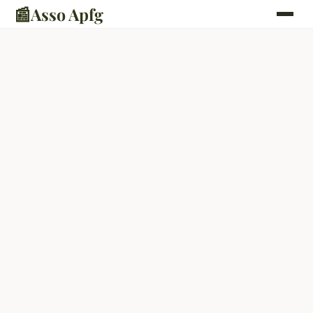
📰
Asso Apfg